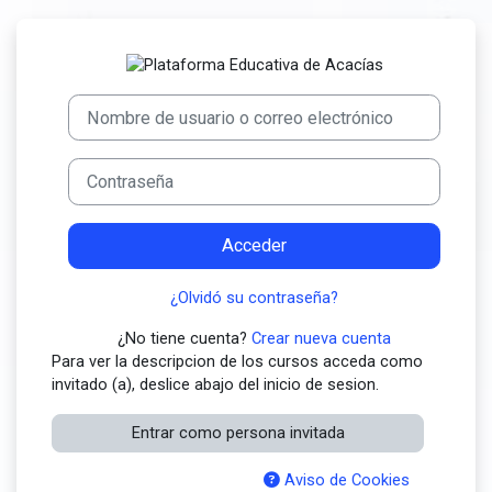
Salta al contenido principal
Entrar a Plataf
Saltar a creación de una nueva cuenta
Nombre de usuario o correo electrónico
Contraseña
Acceder
¿Olvidó su contraseña?
¿No tiene cuenta?
Crear nueva cuenta
Para ver la descripcion de los cursos acceda como
invitado (a), deslice abajo del inicio de sesion.
Entrar como persona invitada
Aviso de Cookies